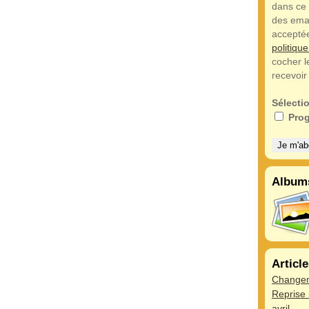
dans ce 
des emai
acceptée
politiqu
cocher l
recevoir
Sélectio
Prog
Album
Articl
Change
Reprise 
avril