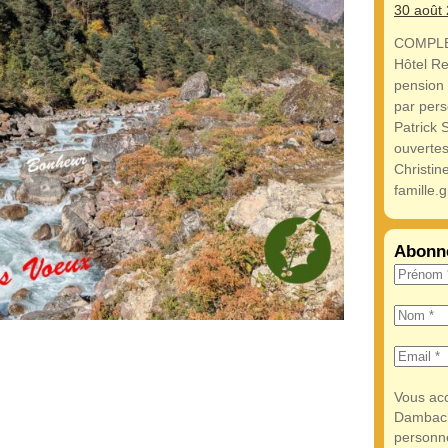
30 août
COMPLE
Hôtel R
pension
par pers
Patrick 
ouvertes
Christi
famille.
Abonne
Vous acc
Dambach-
personn