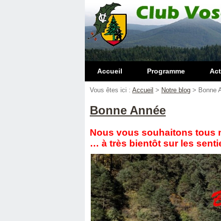
Accueil
Programme
Act
Vous êtes ici :
Accueil
>
Notre blog
>
Bonne 
Bonne Année
Nous vous souhaitons tous 
…
à très bientôt sur les senti