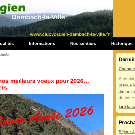
ualités
Informations
Nos sentiers
Historique
Année
Derniè
Change
Attention
nos meilleurs voeux pour 2026…
prévue l
ers
dimanch
de cette 
Lire la s
Procha
Séjour 